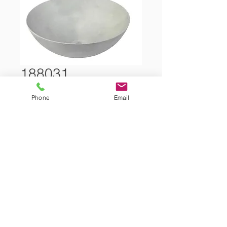
188031
Phone
Email
ΝΙΠΤΗΡΑΣ ⊘40CM ΥΨΟΣ: 15CM
Showroom Tel.: +(357)
22 466 111
Warehouse Tel.: +(357)
22 610 640
Fax: +(357)
22 349 381
Address: Πρωταγόρου 4, 1045 Λευκώσια
Τ.Κ.24759, 1303 Λευκώσια
© 2026 Markou Bros Ltd