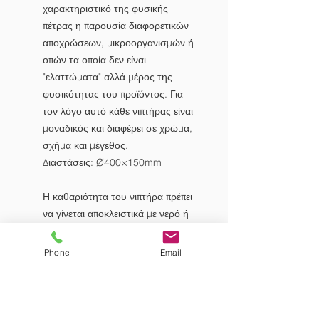
χαρακτηριστικό της φυσικής
πέτρας η παρουσία διαφορετικών
αποχρώσεων, μικροοργανισμών ή
οπών τα οποία δεν είναι
"ελαττώματα" αλλά μέρος της
φυσικότητας του προϊόντος. Για
τον λόγο αυτό κάθε νιπτήρας είναι
μοναδικός και διαφέρει σε χρώμα,
σχήμα και μέγεθος.
Διαστάσεις: Ø400×150mm
Η καθαριότητα του νιπτήρα πρέπει
να γίνεται αποκλειστικά με νερό ή
με πολύ ήπια καθαριστικά ειδικά για
φυσική πέτρα με βάση το νερό. Η
Phone
Email
χρησιμοποίηση ισχυρών
καθαριστικών μπορεί να
καταστρέψει τον νιπτήρα σε
σύντομο χρονικό διάστημα.