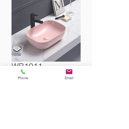
WB1011
Phone
Email
ΝΙΠΤΗΡΑΣ ΚΟΥΠΑ
45.5X32.5X13.5CM PINK MAT
Showroom Tel.: +(357)
22 466 111
Warehouse Tel.: +(357)
22 610 640